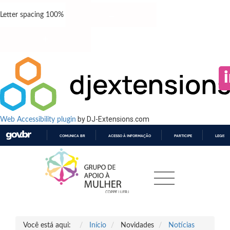
Letter spacing
100
%
by DJ-Extensions.com
Web Accessibility plugin
COMUNICA BR
ACESSO À INFORMAÇÃO
PARTICIPE
LEGISL
IR
PARA
O
CONTEÚDO
Você está aqui:
Início
Novidades
Notícias