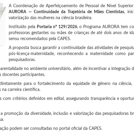
A Coordenação de Aperfeiçoamento de Pessoal de Nível Superio
AURORA — Continuidade da Trajetória de Mães Cientistas
, in
valorização das mulheres na ciência brasileira.
Instituído pela
Portaria nº 129/2026
, o Programa AURORA tem como
professoras gestantes ou mães de crianças de até dois anos de id
sensu recomendados pela CAPES.
A proposta busca garantir a continuidade das atividades de pesquis
pós-licença-maternidade, reconhecendo a maternidade como parte
pesquisadoras.
rentalidade no ambiente universitário, além de incentivar a integração
s docentes participantes.
tamente para o fortalecimento da equidade de gênero na ciência, fo
a carreira científica.
 com critérios definidos em edital, assegurando transparência e oportu
 a promoção da diversidade, inclusão e valorização das pesquisadoras br
sa.
ipação podem ser consultadas no portal oficial da CAPES.