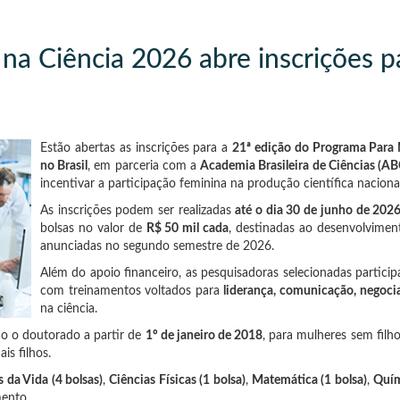
na Ciência 2026 abre inscrições p
Estão abertas as inscrições para a
21ª edição do Programa Para 
no Brasil
, em parceria com a
Academia Brasileira de Ciências (AB
incentivar a participação feminina na produção científica nacional
As inscrições podem ser realizadas
até o dia 30 de junho de 202
bolsas no valor de
R$ 50 mil cada
, destinadas ao desenvolvimen
anunciadas no segundo semestre de 2026.
Além do apoio financeiro, as pesquisadoras selecionadas partici
com treinamentos voltados para
liderança, comunicação, negocia
na ciência.
o o doutorado a partir de
1º de janeiro de 2018
, para mulheres sem filh
is filhos.
s da Vida (4 bolsas)
,
Ciências Físicas (1 bolsa)
,
Matemática (1 bolsa)
,
Quím
ento.