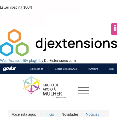
Letter spacing
100
%
by DJ-Extensions.com
Web Accessibility plugin
COMUNICA BR
ACESSO À INFORMAÇÃO
PARTICIPE
LEGISL
IR
PARA
O
CONTEÚDO
Você está aqui:
Início
Novidades
Notícias